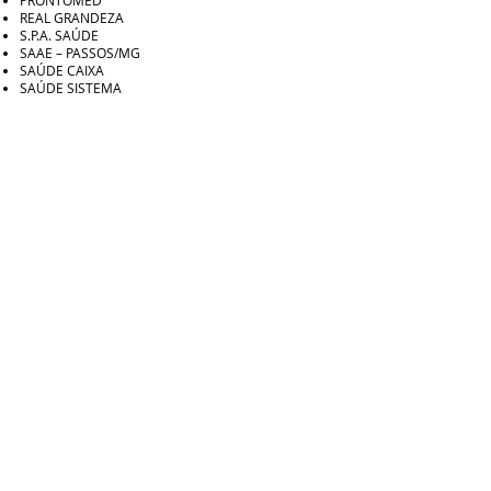
PRONTOMED
REAL GRANDEZA
S.P.A. SAÚDE
SAAE – PASSOS/MG
SAÚDE CAIXA
SAÚDE SISTEMA
STEFANELLI
UNIMED
VITALLIS
Tel.
(35) 3522-4059
Cel.
(35) 98820-
4059
Av. Arouca, 140 - Centro - Passos, MG -
37900-152