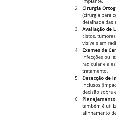
implante.
Cirurgia Ortog
(cirurgia para 
detalhada das 
Avaliação de 
cistos, tumores
visíveis em radi
Exames de Can
infecções ou le
radicular e a e
tratamento.
Detecção de I
inclusos (impa
decisão sobre
Planejamento 
também é utili
alinhamento de