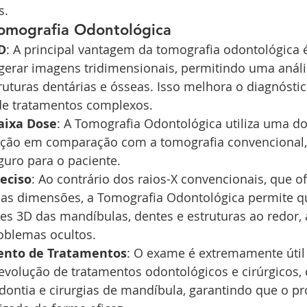
s.
omografia Odontológica
D
: A principal vantagem da tomografia odontológica 
gerar imagens tridimensionais, permitindo uma análi
ruturas dentárias e ósseas. Isso melhora o diagnóstico 
de tratamentos complexos.
aixa Dose
: A Tomografia Odontológica utiliza uma d
ção em comparação com a tomografia convencional,
uro para o paciente.
eciso
: Ao contrário dos raios-X convencionais, que o
s dimensões, a Tomografia Odontológica permite qu
hes 3D das mandíbulas, dentes e estruturas ao redor,
oblemas ocultos.
nto de Tratamentos
: O exame é extremamente útil
volução de tratamentos odontológicos e cirúrgicos,
odontia e cirurgias de mandíbula, garantindo que o p