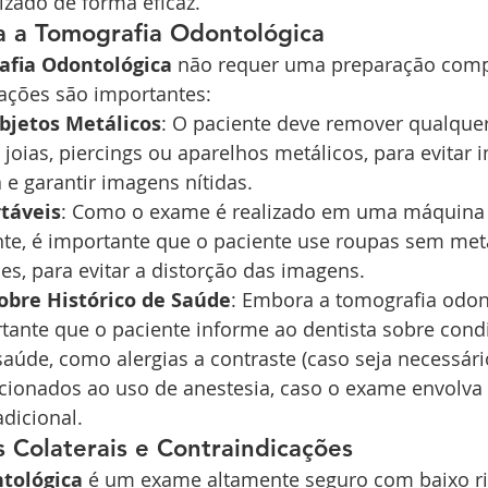
izado de forma eficaz.
a a Tomografia Odontológica
afia Odontológica
 não requer uma preparação comp
ções são importantes:
jetos Metálicos
: O paciente deve remover qualquer
joias, piercings ou aparelhos metálicos, para evitar i
e garantir imagens nítidas.
táveis
: Como o exame é realizado em uma máquina 
nte, é importante que o paciente use roupas sem met
es, para evitar a distorção das imagens.
obre Histórico de Saúde
: Embora a tomografia odont
rtante que o paciente informe ao dentista sobre cond
saúde, como alergias a contraste (caso seja necessári
cionados ao uso de anestesia, caso o exame envolva
dicional.
os Colaterais e Contraindicações
tológica
 é um exame altamente seguro com baixo ris