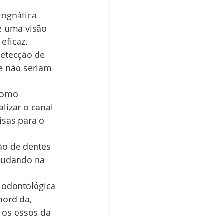
tognática 
ce uma visão 
eficaz.
detecção de 
e não seriam 
como 
lizar o canal 
isas para o 
ão de dentes 
ajudando na 
 odontológica 
ordida, 
 os ossos da 