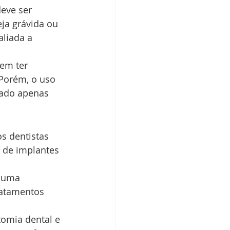
eve ser 
ja grávida ou 
aliada a 
em ter 
 Porém, o uso 
zado apenas 
s dentistas 
 de implantes 
o uma 
atamentos 
tomia dental e 