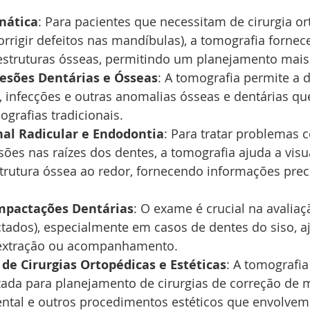
nática
: Para pacientes que necessitam de cirurgia or
corrigir defeitos nas mandíbulas), a tomografia forne
estruturas ósseas, permitindo um planejamento mais 
Lesões Dentárias e Ósseas
: A tomografia permite a 
, infecções e outras anomalias ósseas e dentárias qu
ografias tradicionais.
al Radicular e Endodontia
: Para tratar problemas 
sões nas raízes dos dentes, a tomografia ajuda a visua
strutura óssea ao redor, fornecendo informações prec
mpactações Dentárias
: O exame é crucial na avaliaç
ctados), especialmente em casos de dentes do siso, 
 extração ou acompanhamento.
de Cirurgias Ortopédicas e Estéticas
: A tomografia
zada para planejamento de cirurgias de correção de m
ntal e outros procedimentos estéticos que envolvem