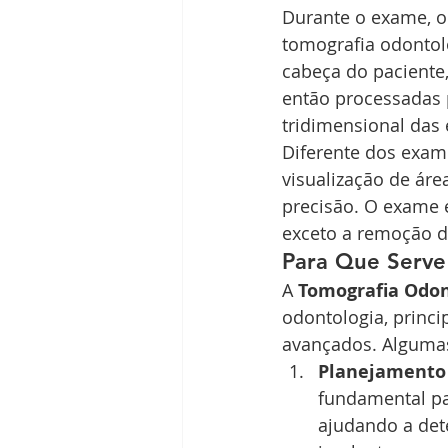
Durante o exame, o
tomografia odontol
cabeça do paciente
então processadas 
tridimensional das 
Diferente dos exame
visualização de ár
precisão. O exame é
exceto a remoção de
Para Que Serve
A 
Tomografia Odon
odontologia, princ
avançados. Algumas
Planejamento 
fundamental par
ajudando a det