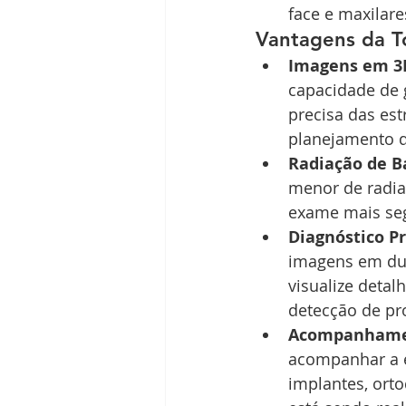
face e maxilare
Vantagens da T
Imagens em 3
capacidade de 
precisa das est
planejamento 
Radiação de B
menor de radia
exame mais seg
Diagnóstico Pr
imagens em dua
visualize detal
detecção de pr
Acompanhame
acompanhar a e
implantes, ort