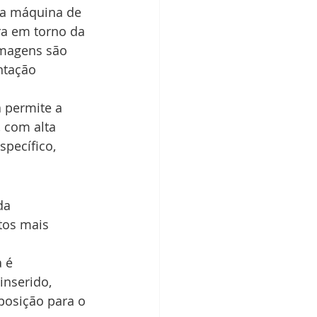
ma máquina de 
ra em torno da 
imagens são 
ntação 
 permite a 
 com alta 
pecífico, 
da 
tos mais 
 é 
inserido, 
posição para o 