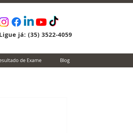
Ligue já: (35) 3522-4059
esultado de Exame
Blog