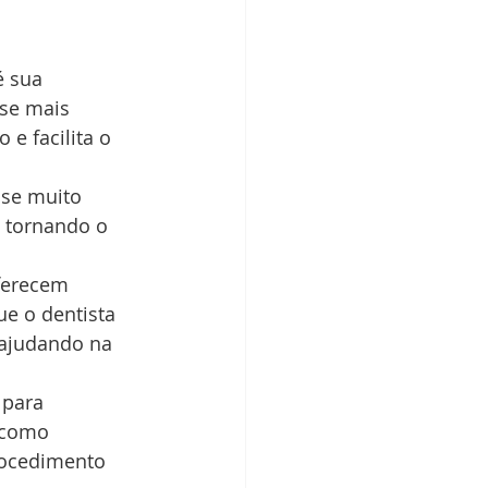
é sua 
se mais 
e facilita o 
ose muito 
 tornando o 
ferecem 
e o dentista 
 ajudando na 
 para 
 como 
rocedimento 