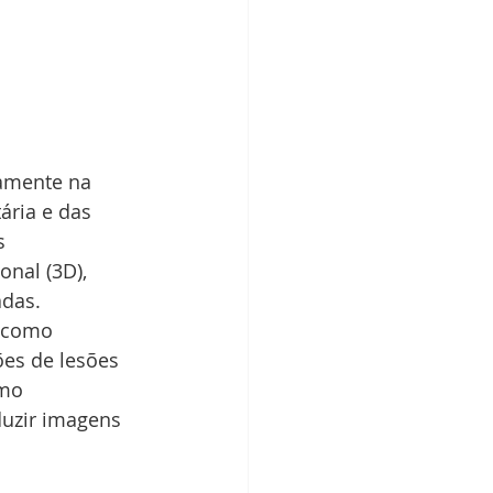
amente na 
ária e das 
s 
nal (3D), 
adas.
 como 
ões de lesões 
mo 
duzir imagens 