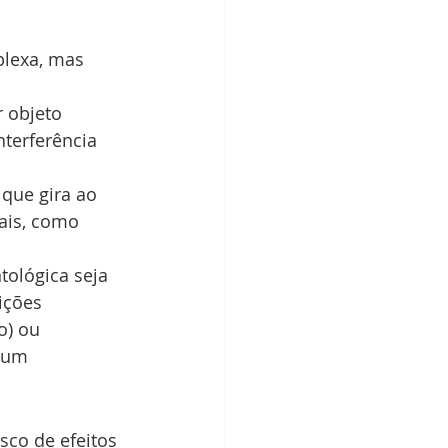
lexa, mas 
 objeto 
nterferência 
que gira ao 
ais, como 
ológica seja 
ições 
o) ou 
 um 
co de efeitos 