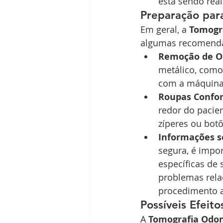
está sendo real
Preparação par
Em geral, a 
Tomogr
algumas recomenda
Remoção de Ob
metálico, como 
com a máquina 
Roupas Confor
redor do pacie
zíperes ou botõ
Informações s
segura, é impo
específicas de 
problemas rela
procedimento a
Possíveis Efeit
A 
Tomografia Odon